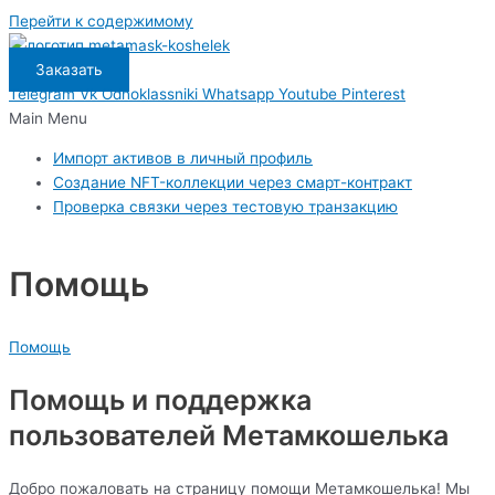
Перейти к содержимому
Заказать
Telegram
Vk
Odnoklassniki
Whatsapp
Youtube
Pinterest
Main Menu
Импорт активов в личный профиль
Создание NFT-коллекции через смарт-контракт
Проверка связки через тестовую транзакцию
Помощь
Помощь
Помощь и поддержка
пользователей Метамкошелька
Добро пожаловать на страницу помощи Метамкошелька! Мы