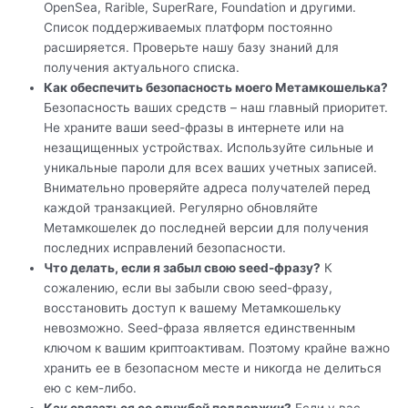
OpenSea, Rarible, SuperRare, Foundation и другими.
Список поддерживаемых платформ постоянно
расширяется. Проверьте нашу базу знаний для
получения актуального списка.
Как обеспечить безопасность моего Метамкошелька?
Безопасность ваших средств – наш главный приоритет.
Не храните ваши seed-фразы в интернете или на
незащищенных устройствах. Используйте сильные и
уникальные пароли для всех ваших учетных записей.
Внимательно проверяйте адреса получателей перед
каждой транзакцией. Регулярно обновляйте
Метамкошелек до последней версии для получения
последних исправлений безопасности.
Что делать, если я забыл свою seed-фразу?
К
сожалению, если вы забыли свою seed-фразу,
восстановить доступ к вашему Метамкошельку
невозможно. Seed-фраза является единственным
ключом к вашим криптоактивам. Поэтому крайне важно
хранить ее в безопасном месте и никогда не делиться
ею с кем-либо.
Как связаться со службой поддержки?
Если у вас