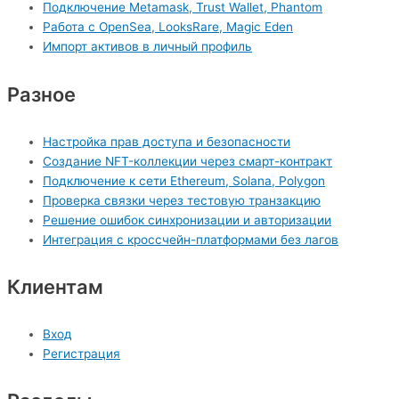
Подключение Metamask, Trust Wallet, Phantom
Работа с OpenSea, LooksRare, Magic Eden
Импорт активов в личный профиль
Разное
Настройка прав доступа и безопасности
Создание NFT-коллекции через смарт-контракт
Подключение к сети Ethereum, Solana, Polygon
Проверка связки через тестовую транзакцию
Решение ошибок синхронизации и авторизации
Интеграция с кроссчейн-платформами без лагов
Клиентам
Вход
Регистрация